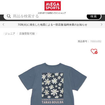
スポーツ
アウトドア
ブランド
アイテム
から探す
から探す
から探す
から探す
メガスポーツ公式オンラインショップ
検索
7/28(火)に発生した地震による一部店舗 臨時休業のお知らせ
ジュニア
店舗受取可能
商品番号：
70001052