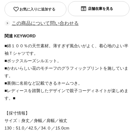
お気に入りに追加する
この商品について問い合わせる
関連 KEYWORD
■綿１００％の天竺素材。薄すぎず風合いがよく、着心地のよい半
袖Ｔシャツです。
■ボックスルーズシルエット。
■かわいらしい花のモチーフのグラフィックプリントを施していま
す。
■裏側に名前など記載できるネームつき。
■レディースを踏襲したデザインで親子コーディネイトが楽しめま
す。■
【採寸情報】
サイズ：身丈／身幅／肩幅／袖丈
130：51.0／42.5／34.０／15.0cm