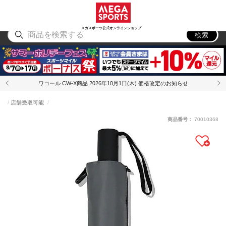
スポーツ
アウトドア
ブランド
アイテム
から探す
から探す
から探す
から探す
メガスポーツ公式オンラインショップ
検索
ワコール CW-X商品 2026年10月1日(木) 価格改定のお知らせ
店舗受取可能
商品番号：
70010368