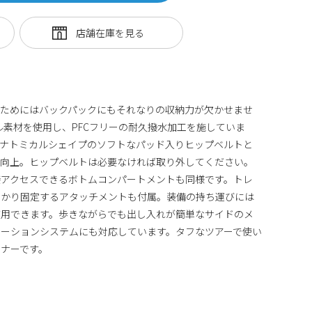
のためにはバックパックにもそれなりの収納力が欠かせませ
イクル素材を使用し、PFCフリーの耐久撥水加工を施していま
アナトミカルシェイプのソフトなパッド入りヒップベルトと
が向上。ヒップベルトは必要なければ取り外してください。
接アクセスできるボトムコンパートメントも同様です。トレ
っかり固定するアタッチメントも付属。装備の持ち運びには
使用できます。歩きながらでも出し入れが簡単なサイドのメ
ーションシステムにも対応しています。タフなツアーで使い
トナーです。