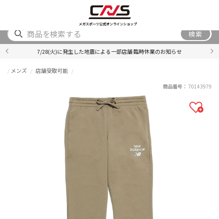
SHOES
WEAR
ACCESSORY
BRAND
RANKING
メガスポーツ公式オンラインショップ
検索
7/28(火)に発生した地震による一部店舗 臨時休業のお知らせ
メンズ
店舗受取可能
商品番号：
70143979