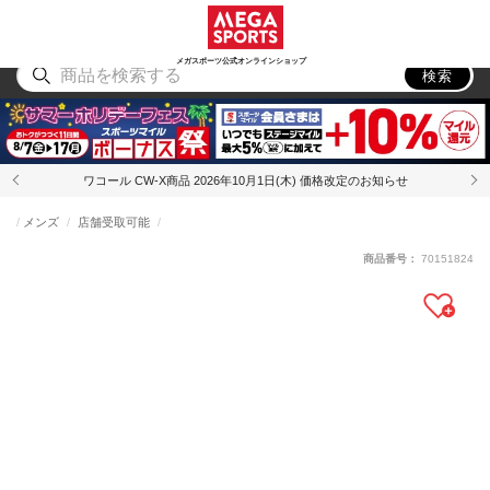
スポーツ
アウトドア
ブランド
アイテム
から探す
から探す
から探す
から探す
メガスポーツ公式オンラインショップ
検索
ワコール CW-X商品 2026年10月1日(木) 価格改定のお知らせ
メンズ
店舗受取可能
商品番号：
70151824