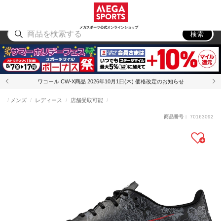
スポーツ
アウトドア
ブランド
アイテム
から探す
から探す
から探す
から探す
メガスポーツ公式オンラインショップ
検索
ワコール CW-X商品 2026年10月1日(木) 価格改定のお知らせ
メンズ
レディース
店舗受取可能
商品番号：
70163092