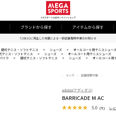
メガスポーツ公式オンラインショップ
ブランドから探す
アイテムから探す
7/28(火)に発生した地震による一部店舗 臨時休業のお知らせ
硬式テニス・ソフトテニス
>
シューズ
>
オールコート用テニスシュー
式テニス・ソフトテニス
>
シューズ
>
オールコート用テニスシューズ
パイク
>
硬式テニス・ソフトテニス
>
シューズ
>
オールコート用
メンズ
店舗受取可能
adidas(アディダス)
BARRICADE M AC
5.0
（1）
レ