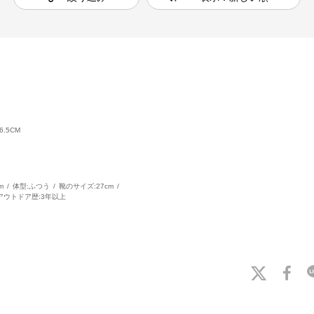
.5CM
m
体型:
ふつう
靴のサイズ:
27cm
アウトドア歴:
3年以上