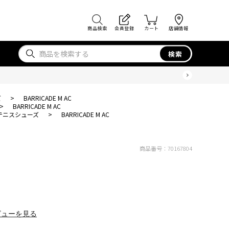
商品検索
会員登録
カート
店舗情報
検索
ズ
>
BARRICADE M AC
>
BARRICADE M AC
テニスシューズ
>
BARRICADE M AC
商品番号：
70167804
ビューを見る