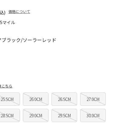
価格について
込)
65マイル
アブラック/ソーラーレッド
はこちら
25.5CM
26.0CM
26.5CM
27.0CM
28.5CM
29.0CM
29.5CM
30.0CM