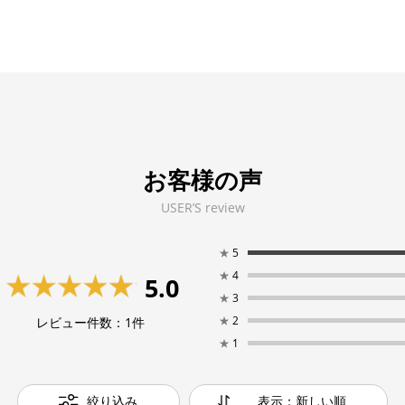
お客様の声
USER’S review
★
5
★
4
5.0
★
3
★
2
レビュー件数：
1
件
★
1
絞り込み
表示：新しい順