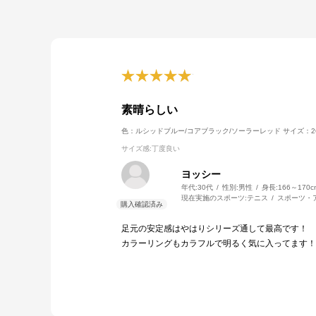
素晴らしい
色：ルシッドブルー/コアブラック/ソーラーレッド
サイズ：26
サイズ感
:丁度良い
ヨッシー
年代:
30代
性別:
男性
身長:
166～170c
現在実施のスポーツ:
テニス
スポーツ・
足元の安定感はやはりシリーズ通して最高です！
カラーリングもカラフルで明るく気に入ってます！