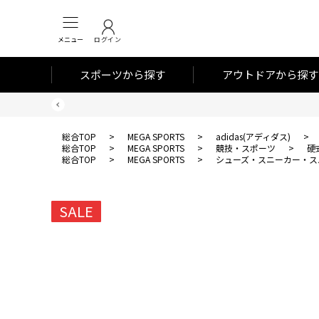
メニュー
ログイン
スポーツから探す
アウトドアから探す
総合TOP
>
MEGA SPORTS
>
adidas(アディダス)
>
総合TOP
>
MEGA SPORTS
>
競技・スポーツ
>
硬
総合TOP
>
MEGA SPORTS
>
シューズ・スニーカー・ス
SALE