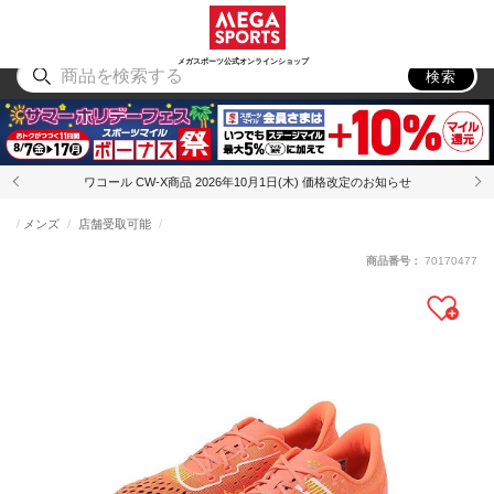
スポーツ
アウトドア
ブランド
アイテム
から探す
から探す
から探す
から探す
メガスポーツ公式オンラインショップ
検索
ワコール CW-X商品 2026年10月1日(木) 価格改定のお知らせ
メンズ
店舗受取可能
商品番号：
70170477