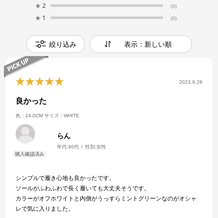
★
2
(0)
★
1
(0)
絞り込み
表示：新しい順
2023.9.28
良かった
色：24.0CM
サイズ：WHITE
らん
年代:
40代
性別:
女性
シンプルで履き心地も良かったです。
ソールがふわふわで長く履いても大丈夫そうです。
カラーがオフホワイトと内側がうっすらミントグリーンなのがオシャ
レで気に入りました。