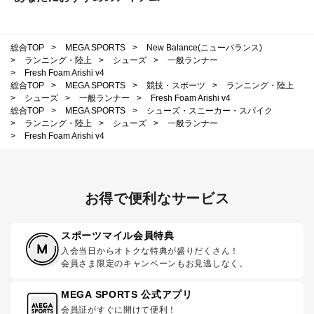
総合TOP
>
MEGA SPORTS
>
New Balance(ニューバランス)
>
ランニング・陸上
>
シューズ
>
一般ランナー
>
Fresh Foam Arishi v4
総合TOP
>
MEGA SPORTS
>
競技・スポーツ
>
ランニング・陸上
>
シューズ
>
一般ランナー
>
Fresh Foam Arishi v4
総合TOP
>
MEGA SPORTS
>
シューズ・スニーカー・スパイク
>
ランニング・陸上
>
シューズ
>
一般ランナー
>
Fresh Foam Arishi v4
お得で便利なサービス
スポーツマイル会員特典
入会当日からオトクな特典が盛りだくさん！
会員さま限定のキャンペーンもお見逃しなく。
MEGA SPORTS 公式アプリ
会員証がすぐに開けて便利！