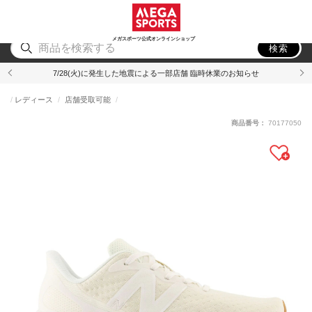
スポーツ
アウトドア
ブランド
アイテム
から探す
から探す
から探す
から探す
メガスポーツ公式オンラインショップ
検索
7/28(火)に発生した地震による一部店舗 臨時休業のお知らせ
レディース
店舗受取可能
商品番号：
70177050