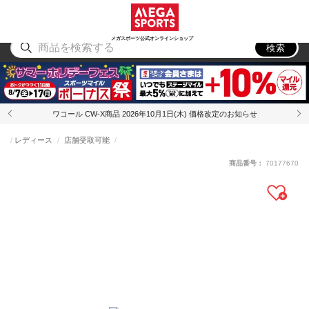
スポーツ
アウトドア
ブランド
アイテム
から探す
から探す
から探す
から探す
メガスポーツ公式オンラインショップ
検索
ワコール CW-X商品 2026年10月1日(木) 価格改定のお知らせ
レディース
店舗受取可能
商品番号：
70177670