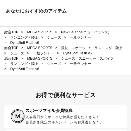
あなたにおすすめのアイテム
総合TOP
>
MEGA SPORTS
>
New Balance(ニューバランス)
>
ランニング・陸上
>
シューズ
>
一般ランナー
>
DynaSoft Flash v6
総合TOP
>
MEGA SPORTS
>
競技・スポーツ
>
ランニング・陸上
>
シューズ
>
一般ランナー
>
DynaSoft Flash v6
総合TOP
>
MEGA SPORTS
>
シューズ・スニーカー・スパイク
>
ランニング・陸上
>
シューズ
>
一般ランナー
>
DynaSoft Flash v6
お得で便利なサービス
スポーツマイル会員特典
入会当日からオトクな特典が盛りだくさん！
会員さま限定のキャンペーンもお見逃しなく。