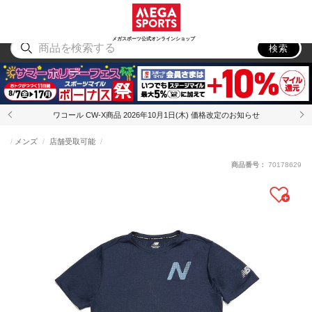
スポーツ
アウトドア
ブランド
アイテム
から探す
から探す
から探す
から探す
メガスポーツ公式オンラインショップ
検索
ワコール CW-X商品 2026年10月1日(木) 価格改定のお知らせ
メンズ
店舗受取可能
商品番号：
70178629