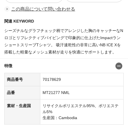
この商品について問い合わせる
関連 KEYWORD
シーズナルなグラフチェック柄でアレンジした胸のキャッチーなN
ロゴとリフレクティブパイピングで印象的に仕上げたImpactラン
ショートスリーブTシャツ。 吸汗速乾性の非常に高いNB ICE Xを
搭載した軽量なメッシュ素材が走りを快適にサポートします。
特徴
商品番号
70178629
品番
MT21277 NML
素材・生産国
リサイクルポリエステル95%、ポリエステ
ル5%
生産国：Cambodia