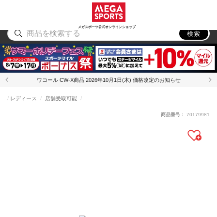
スポーツ
アウトドア
ブランド
アイテム
から探す
から探す
から探す
から探す
メガスポーツ公式オンラインショップ
検索
ワコール CW-X商品 2026年10月1日(木) 価格改定のお知らせ
レディース
店舗受取可能
商品番号：
70179981