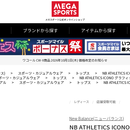
メガスポーツ公式オンラインショップ
ブランドから探す
アイテムから探す
ワコール CW-X商品 2026年10月1日(木) 価格改定のお知らせ
ンス)
>
スポーツ・カジュアルウェア
>
トップス
>
NB ATHLETI
ポーツ・カジュアルウェア
>
トップス
>
NB ATHLETICS ICONO 
アル
>
スポーツ・カジュアルウェア
>
トップス
>
NB ATHLETI
レディース
店舗受取可能
New Balance(ニューバランス)
NB ATHLETICS 