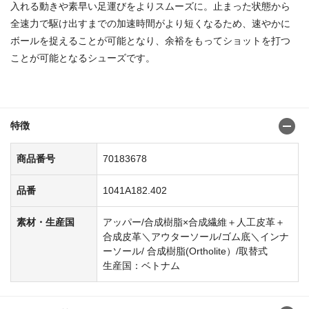
入れる動きや素早い足運びをよりスムーズに。止まった状態から
全速力で駆け出すまでの加速時間がより短くなるため、速やかに
ボールを捉えることが可能となり、余裕をもってショットを打つ
ことが可能となるシューズです。
商品番号：70183652
特徴
商品番号
70183678
品番
1041A182.402
素材・生産国
アッパー/合成樹脂×合成繊維＋人工皮革＋
合成皮革＼アウターソール/ゴム底＼インナ
ーソール/ 合成樹脂(Ortholite）/取替式
生産国：ベトナム