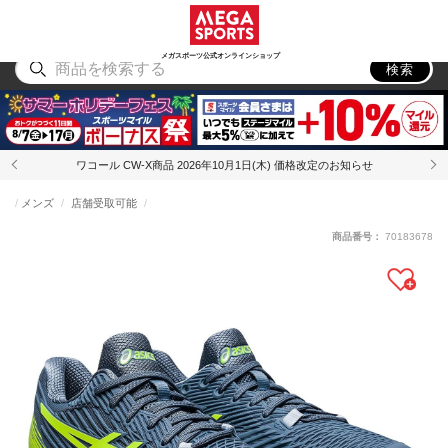
スポーツ
アウトドア
ブランド
アイテム
から探す
から探す
から探す
から探す
メガスポーツ公式オンラインショップ
検索
ワコール CW-X商品 2026年10月1日(木) 価格改定のお知らせ
メンズ
店舗受取可能
商品番号：
70183678