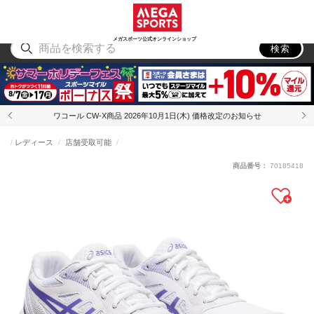
スポーツ
アウトドア
ブランド
アイテム
から探す
から探す
から探す
から探す
メガスポーツ公式オンラインショップ
検索
ワコール CW-X商品 2026年10月1日(木) 価格改定のお知らせ
レディース
店舗受取可能
商品番号：
70185418