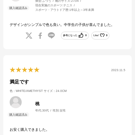
体型:
ふつう
靴のサイズ:
27cm
現在実施のスポーツ:
テニス
スポーツ・アウトドア歴:
1年以上～3年未満
デザインがシンプルで色も良い。中学生の子供が喜んでました。
参考になった
0
Like!
0
2023.11.5
満足です
色：WHITE/AMETHYST
サイズ：24.0CM
桃
年代:
30代
性別:
女性
お安く購入できました。