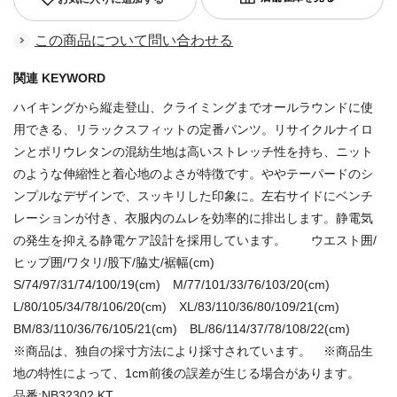
この商品について問い合わせる
関連 KEYWORD
ハイキングから縦走登山、クライミングまでオールラウンドに使
用できる、リラックスフィットの定番パンツ。リサイクルナイロ
ンとポリウレタンの混紡生地は高いストレッチ性を持ち、ニット
のような伸縮性と着心地のよさが特徴です。ややテーパードのシ
ンプルなデザインで、スッキリした印象に。左右サイドにベンチ
レーションが付き、衣服内のムレを効率的に排出します。静電気
の発生を抑える静電ケア設計を採用しています。 ウエスト囲/
ヒップ囲/ワタリ/股下/脇丈/裾幅(cm)
S/74/97/31/74/100/19(cm) M/77/101/33/76/103/20(cm)
L/80/105/34/78/106/20(cm) XL/83/110/36/80/109/21(cm)
BM/83/110/36/76/105/21(cm) BL/86/114/37/78/108/22(cm)
※商品は、独自の採寸方法により採寸されています。 ※商品生
地の特性によって、1cm前後の誤差が生じる場合があります。
品番:NB32302 KT