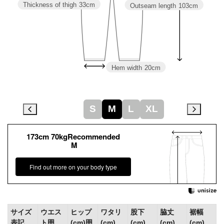
Thickness of thigh
33cm
Outseam length
103cm
Hem width
20cm
S
M
L
XL
173cm 70kgRecommended
M
Find out more on your body type
サイズ
ウエス
ヒップ
ワタリ
股下
脇丈
裾幅
表記
ト囲
(cm)囲
(cm)
(cm)
(cm)
(cm)