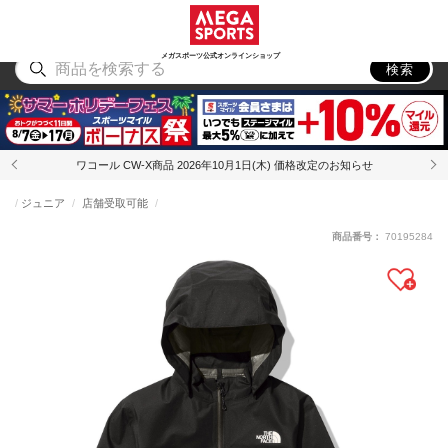
スポーツ
アウトドア
ブランド
アイテム
から探す
から探す
から探す
から探す
メガスポーツ公式オンラインショップ
検索
ワコール CW-X商品 2026年10月1日(木) 価格改定のお知らせ
ジュニア
店舗受取可能
商品番号：
70195284