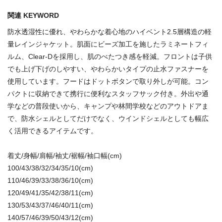
関連 KEYWORD
防水透湿性に優れ、やわらかな着心地のハイベント2.5層構造の軽
量レインジャケット。肌面にビーズ加工を施したラミネートフィ
ルム、Clear-Dを採用し、肌のべたつき感を軽減。フロントは子供
でも上げ下げのしやすい、やわらかいタイプの止水ファスナーを
使用しています。フードはドットボタンで取り外しが可能。コン
パクトに収納できて携行に便利なスタッフサック付き。外出や通
学などの普段使いから、キャンプや林間学校などのアウトドアま
で、防水シェルとしてだけでなく、ウインドシェルとしても幅広
く活用できるアイテムです。
着丈/身幅/肩幅/袖丈/裾幅/袖口幅(cm)
100/43/38/32/34/35/10(cm)
110/46/39/33/38/36/10(cm)
120/49/41/35/42/38/11(cm)
130/53/43/37/46/40/11(cm)
140/57/46/39/50/43/12(cm)