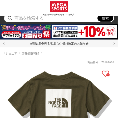
スポーツ
アウトドア
ブランド
アイテム
から探す
から探す
から探す
から探す
メガスポーツ公式オンラインショップ
検索
in商品 2026年9月1日(火) 価格改定のお知らせ
ジュニア
店舗受取可能
商品番号：
70199088