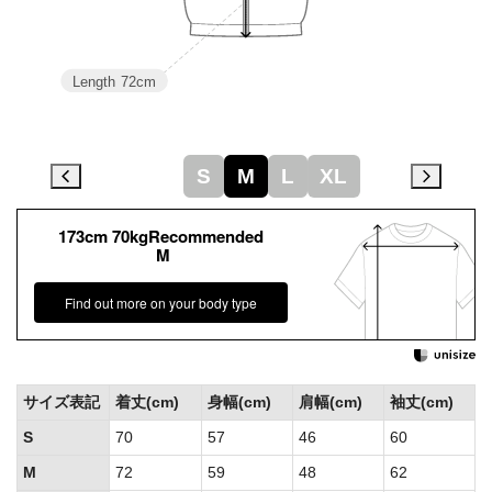
Length
72cm
S
M
L
XL
173cm 70kgRecommended
M
Find out more on your body type
サイズ表記
着丈(cm)
身幅(cm)
肩幅(cm)
袖丈(cm)
S
70
57
46
60
M
72
59
48
62