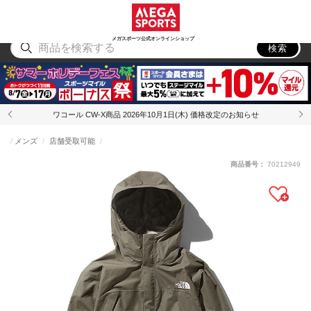
スポーツ
アウトドア
ブランド
アイテム
から探す
から探す
から探す
から探す
メガスポーツ公式オンラインショップ
検索
ワコール CW-X商品 2026年10月1日(木) 価格改定のお知らせ
メンズ
店舗受取可能
商品番号：
70212949