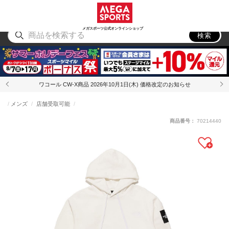
スポーツ
アウトドア
ブランド
アイテム
から探す
から探す
から探す
から探す
メガスポーツ公式オンラインショップ
検索
ワコール CW-X商品 2026年10月1日(木) 価格改定のお知らせ
メンズ
店舗受取可能
商品番号：
70214440