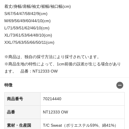
着丈/身幅/肩幅/袖丈/裾幅/袖口幅(cm)
S/67/54/47/58/42/9(cm)
M/69/56/49/60/44/10(cm)
L/71/59/51/62/46/10(cm)
XL/73/61/53/64/48/10(cm)
XXL/75/63/55/66/50/11(cm)
※商品は、独自の採寸方法により採寸されています。
※商品生地の特性によって、1cm前後の誤差が生じる場合があり
ます。 品番：NT12333 OW
特徴
商品番号
70214440
品番
NT12333 OW
素材・生産国
T/C Sweat（ポリエステル59%、綿41%）