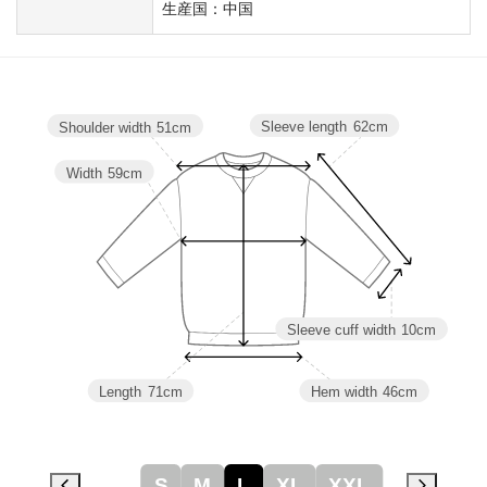
生産国：中国
Sleeve length
62cm
Shoulder width
51cm
Width
59cm
Sleeve cuff width
10cm
Length
71cm
Hem width
46cm
S
M
L
XL
XXL