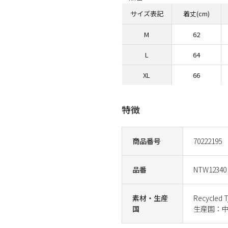
サイズ表記
着丈(cm)
M
62
L
64
XL
66
特徴
商品番号
70222195
品番
NTW12340
素材・生産
Recycl
国
生産国：