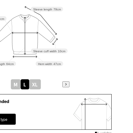
Sleeve length
79cm
0cm
Sleeve cuff width
10cm
gth
64cm
Hem width
47cm
M
L
XL
nded
 type