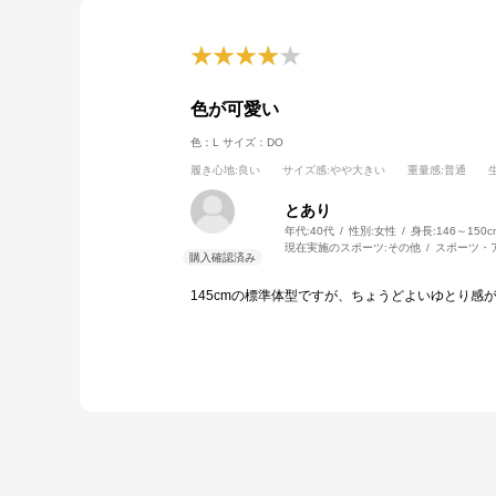
色が可愛い
色：L
サイズ：DO
履き心地
:良い
サイズ感
:やや大きい
重量感
:普通
とあり
年代:
40代
性別:
女性
身長:
146～150c
現在実施のスポーツ:
その他
スポーツ・
145cmの標準体型ですが、ちょうどよいゆとり