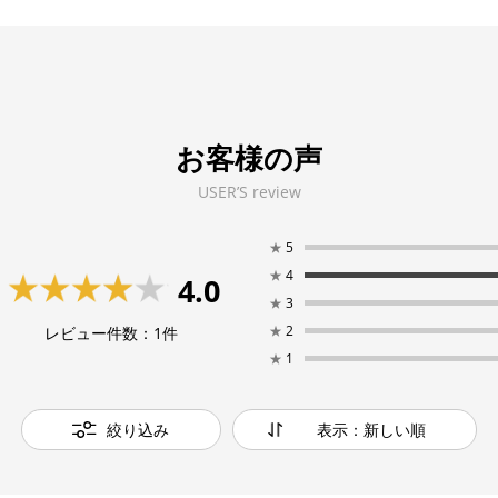
お客様の声
USER’S review
★
5
★
4
4.0
★
3
★
2
レビュー件数：
1
件
★
1
絞り込み
表示：新しい順