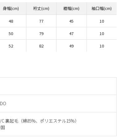
身幅(cm)
裄丈(cm)
裾幅(cm)
袖口幅(cm)
48
77
45
10
50
79
47
10
52
82
49
10
 DO
ed T/C 裏起毛（綿85%、ポリエステル15%）
中国