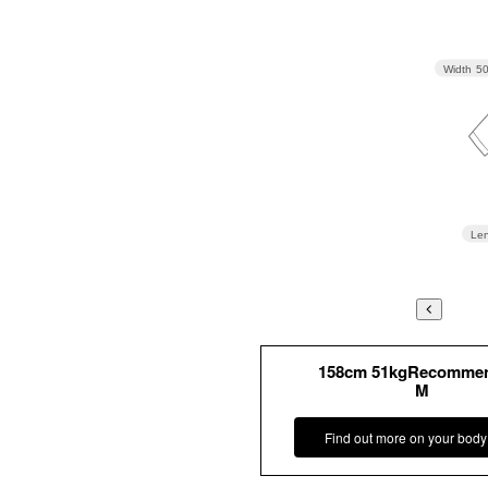
Width
5
Len
158cm 51kgRecomme
M
Find out more on your body