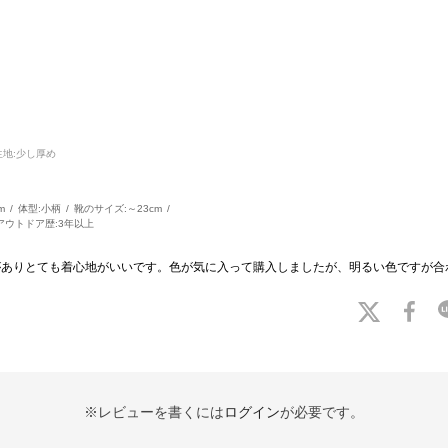
生地
:少し厚め
m
体型:
小柄
靴のサイズ:
～23cm
アウトドア歴:
3年以上
感がありとても着心地がいいです。色が気に入って購入しましたが、明るい色ですが
※レビューを書くには
ログイン
が必要です。