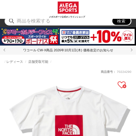
スポーツ
アウトドア
ブランド
アイテム
から探す
から探す
から探す
から探す
メガスポーツ公式オンラインショップ
検索
ワコール CW-X商品 2026年10月1日(木) 価格改定のお知らせ
レディース
店舗受取可能
商品番号：
70224290