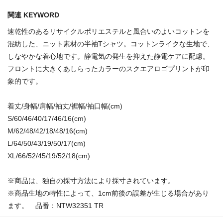
関連 KEYWORD
速乾性のあるリサイクルポリエステルと風合いのよいコットンを
混紡した、ニット素材の半袖Tシャツ。コットンライクな生地で、
しなやかな着心地です。静電気の発生を抑えた静電ケアに配慮。
フロントに大きくあしらったカラーのスクエアロゴプリントが印
象的です。
着丈/身幅/肩幅/袖丈/裾幅/袖口幅(cm)
S/60/46/40/17/46/16(cm)
M/62/48/42/18/48/16(cm)
L/64/50/43/19/50/17(cm)
XL/66/52/45/19/52/18(cm)
※商品は、独自の採寸方法により採寸されています。
※商品生地の特性によって、1cm前後の誤差が生じる場合があり
ます。 品番：NTW32351 TR