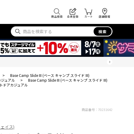
商品検索
会員登録
カート
店舗情報
検索
>
Base Camp Slide III (ベース キャンプ スライド III)
カジュアル
>
Base Camp Slide III (ベース キャンプ スライド III)
トドアカジュアル
商品番号：
70231642
フェイス)