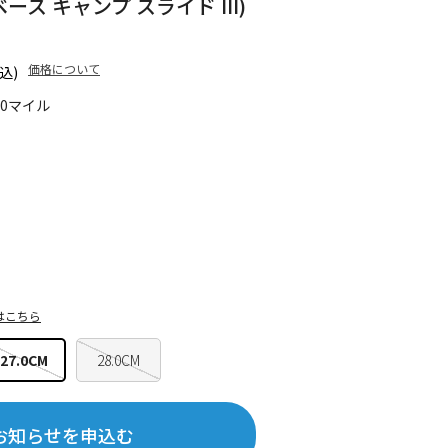
II (ベース キャンプ スライド III)
価格について
込)
40マイル
はこちら
27.0CM
28.0CM
お知らせを申込む