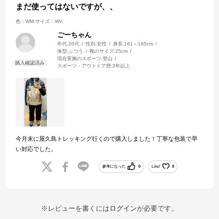
まだ使ってはないですが、、
色：WM
サイズ：WV
ごーちゃん
年代:
20代
性別:
女性
身長:
161～165cm
体型:
ふつう
靴のサイズ:
25cm
現在実施のスポーツ:
登山
スポーツ・アウトドア歴:
3年以上
今月末に屋久島トレッキング行くので購入しました！丁寧な包装で早
い対応でした。
参考になった
0
Like!
0
※レビューを書くには
ログイン
が必要です。