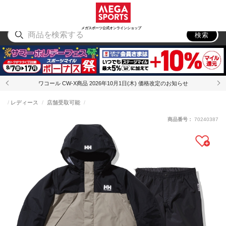
スポーツ
アウトドア
ブランド
アイテム
から探す
から探す
から探す
から探す
メガスポーツ公式オンラインショップ
検索
ワコール CW-X商品 2026年10月1日(木) 価格改定のお知らせ
レディース
店舗受取可能
商品番号：
70240387