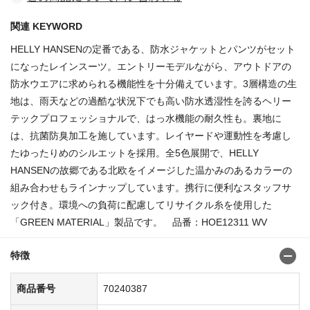
関連 KEYWORD
HELLY HANSENの定番である、防水ジャケットとパンツがセット
になったレインスーツ。エントリーモデルながら、アウトドアの
防水ウエアに求められる機能性を十分備えています。3層構造の生
地は、雨天などの過酷な状況下でも高い防水透湿性を誇るヘリー
テックプロフェッショナルで、はっ水機能の耐久性も。裏地に
は、抗菌防臭加工を施しています。レイヤードや運動性を考慮し
たゆったりめのシルエットを採用。全5色展開で、HELLY
HANSENの故郷である北欧をイメージした温かみのあるカラーの
組み合わせもラインナップしています。携行に便利なスタッフサ
ック付き。環境への負荷に配慮してリサイクル糸を使用した
「GREEN MATERIAL」製品です。 品番：HOE12311 WV
特徴
商品番号
70240387