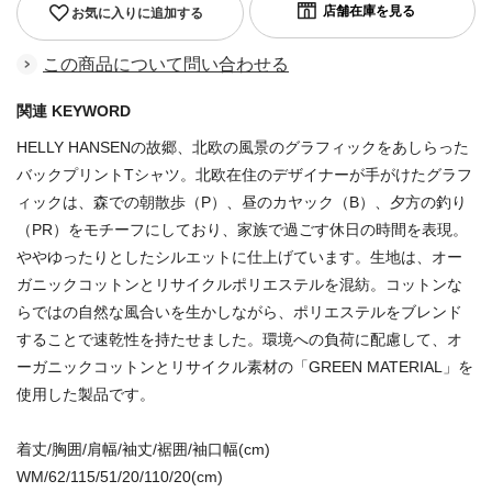
お気に入りに追加する
この商品について問い合わせる
関連 KEYWORD
HELLY HANSENの故郷、北欧の風景のグラフィックをあしらった
バックプリントTシャツ。北欧在住のデザイナーが手がけたグラフ
ィックは、森での朝散歩（P）、昼のカヤック（B）、夕方の釣り
（PR）をモチーフにしており、家族で過ごす休日の時間を表現。
ややゆったりとしたシルエットに仕上げています。生地は、オー
ガニックコットンとリサイクルポリエステルを混紡。コットンな
らではの自然な風合いを生かしながら、ポリエステルをブレンド
することで速乾性を持たせました。環境への負荷に配慮して、オ
ーガニックコットンとリサイクル素材の「GREEN MATERIAL」を
使用した製品です。
着丈/胸囲/肩幅/袖丈/裾囲/袖口幅(cm)
WM/62/115/51/20/110/20(cm)