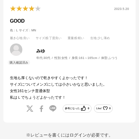
2023.5.20
GOOD
色：L
サイズ：MN
履き心地
:良い
サイズ感
:丁度良い
重量感
:軽い
生地
:少し薄め
みゆ
年代:
30代
性別:
女性
身長:
161～165cm
体型:
ふつう
生地も厚くないので乾きやすくよかったです！
サイズについてメンズにしては小さいかなと思いました。
女性161センチ普通体型
私はＬでちょうどよかったです！
参考になった
0
Like!
0
※レビューを書くには
ログイン
が必要です。