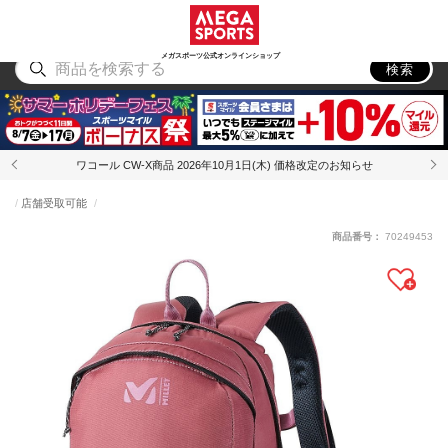
スポーツ
アウトドア
ブランド
アイテム
から探す
から探す
から探す
から探す
メガスポーツ公式オンラインショップ
検索
ワコール CW-X商品 2026年10月1日(木) 価格改定のお知らせ
店舗受取可能
商品番号：
70249453