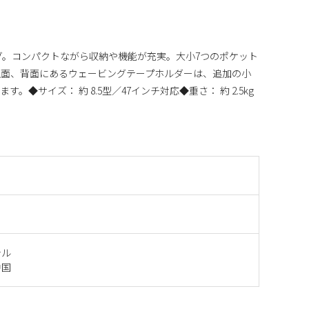
ッグ。コンパクトながら収納や機能が充実。大小7つのポケット
正面、背面にあるウェービングテープホルダーは、追加の小
◆サイズ： 約 8.5型／47インチ対応◆重さ： 約 2.5kg
テル
中国