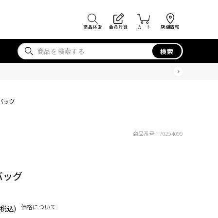
商品検索
会員登録
カート
店舗情報
検索
ィバッグ
商品番号：
70254099
バッグ
価格について
(税込)