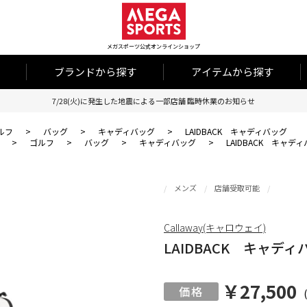
メガスポーツ公式オンラインショップ
ブランドから探す
アイテムから探す
7/28(火)に発生した地震による一部店舗 臨時休業のお知らせ
ルフ
>
バッグ
>
キャディバッグ
>
LAIDBACK キャディバッグ
>
ゴルフ
>
バッグ
>
キャディバッグ
>
LAIDBACK キャデ
メンズ
店舗受取可能
Callaway(キャロウェイ)
LAIDBACK キャディ
￥27,500