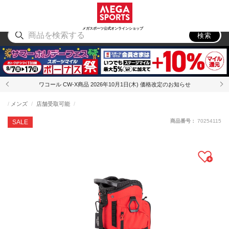
スポーツ
アウトドア
ブランド
アイテム
から探す
から探す
から探す
から探す
メガスポーツ公式オンラインショップ
検索
ワコール CW-X商品 2026年10月1日(木) 価格改定のお知らせ
メンズ
店舗受取可能
商品番号：
70254115
SALE