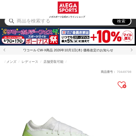
スポーツ
アウトドア
ブランド
アイテム
から探す
から探す
から探す
から探す
メガスポーツ公式オンラインショップ
検索
ワコール CW-X商品 2026年10月1日(木) 価格改定のお知らせ
メンズ
レディース
店舗受取可能
商品番号：
70449798