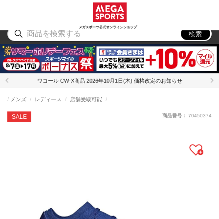
スポーツ
アウトドア
ブランド
アイテム
から探す
から探す
から探す
から探す
メガスポーツ公式オンラインショップ
検索
ワコール CW-X商品 2026年10月1日(木) 価格改定のお知らせ
メンズ
レディース
店舗受取可能
商品番号：
70450374
SALE