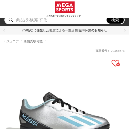
スポーツ
アウトドア
ブランド
アイテム
から探す
から探す
から探す
から探す
メガスポーツ公式オンラインショップ
検索
7/28(火)に発生した地震による一部店舗 臨時休業のお知らせ
ジュニア
店舗受取可能
商品番号：
70454574