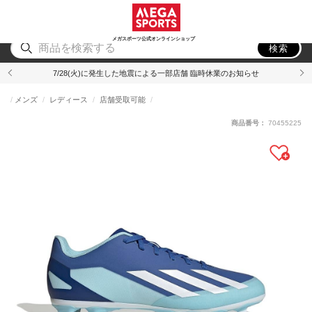
スポーツ
アウトドア
ブランド
アイテム
から探す
から探す
から探す
から探す
メガスポーツ公式オンラインショップ
検索
7/28(火)に発生した地震による一部店舗 臨時休業のお知らせ
メンズ
レディース
店舗受取可能
商品番号：
70455225