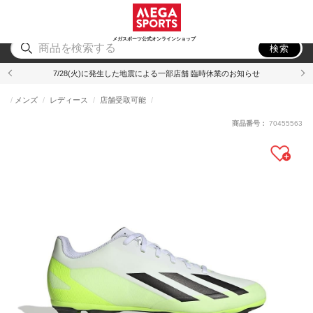
スポーツ
アウトドア
ブランド
アイテム
から探す
から探す
から探す
から探す
メガスポーツ公式オンラインショップ
検索
7/28(火)に発生した地震による一部店舗 臨時休業のお知らせ
メンズ
レディース
店舗受取可能
商品番号：
70455563