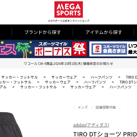
メガスポーツ公式オンラインショップ
ブランドから探す
アイテムから探す
ワコール CW-X商品 2026年10月1日(木) 価格改定のお知らせ
サッカー・フットサル
>
サッカーウェア
>
ハーフパンツ
>
TIRO
ッカー・フットサル
>
サッカーウェア
>
ハーフパンツ
>
TIRO DT
アル
>
サッカー・フットサル
>
サッカーウェア
>
ハーフパンツ
メンズ
店舗受取可能
adidas(アディダス)
TIRO DTショーツ PRID