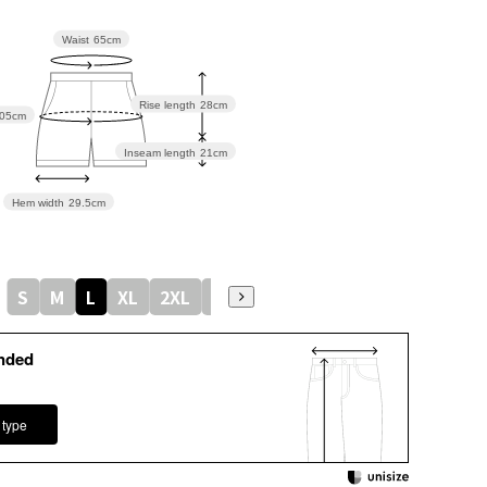
Waist
65cm
Rise length
28cm
05cm
Inseam length
21cm
Hem width
29.5cm
S
M
L
XL
2XL
3XL
nded
 type