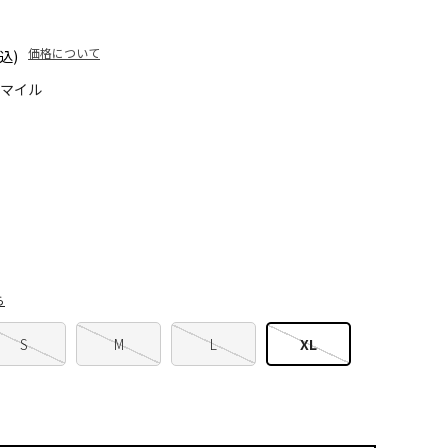
価格について
込)
5マイル
ら
S
M
L
XL