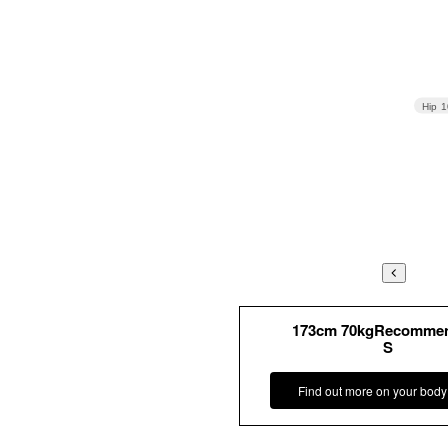
Hip
1
173cm 70kgRecomme
S
Find out more on your body