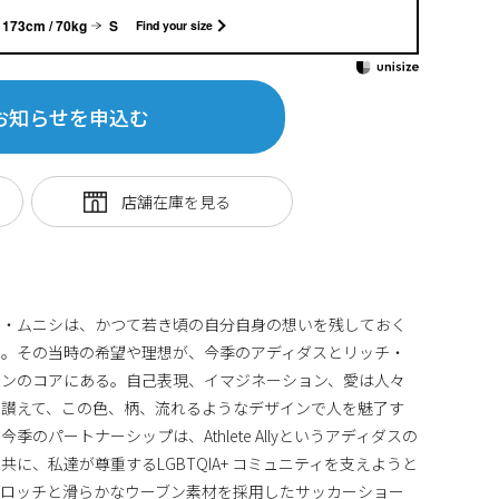
173cm / 70kg
S
Find your size
お知らせを申込む
チ・ムニシは、かつて若き頃の自分自身の想いを残しておく
た。その当時の希望や理想が、今季のアディダスとリッチ・
ョンのコアにある。自己表現、イマジネーション、愛は人々
を讃えて、この色、柄、流れるようなデザインで人を魅了す
のパートナーシップは、Athlete Allyというアディダスの
に、私達が尊重するLGBTQIA+ コミュニティを支えようと
クロッチと滑らかなウーブン素材を採用したサッカーショー