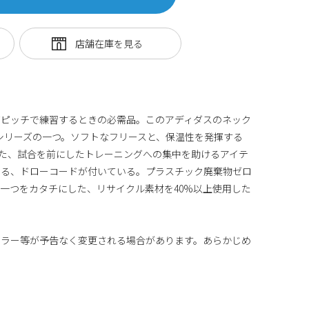
グピッチで練習するときの必需品。このアディダスのネック
グシリーズの一つ。ソフトなフリースと、保温性を発揮する
採用した、試合を前にしたトレーニングへの集中を助けるアイテ
きる、ドローコードが付いている。プラスチック廃棄物ゼロ
一つをカタチにした、リサイクル素材を40%以上使用した
カラー等が予告なく変更される場合があります。あらかじめ