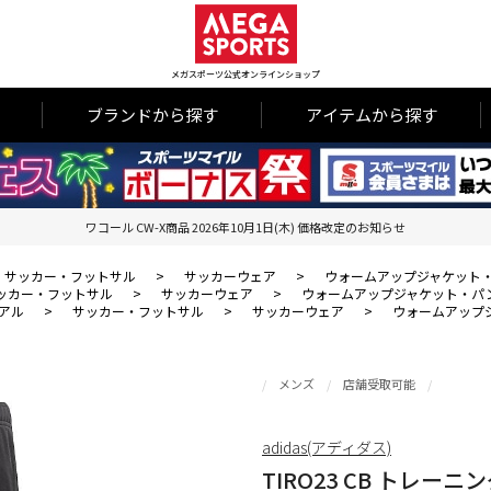
メガスポーツ公式オンラインショップ
ブランドから探す
アイテムから探す
ワコール CW-X商品 2026年10月1日(木) 価格改定のお知らせ
サッカー・フットサル
>
サッカーウェア
>
ウォームアップジャケット
ッカー・フットサル
>
サッカーウェア
>
ウォームアップジャケット・パ
アル
>
サッカー・フットサル
>
サッカーウェア
>
ウォームアップ
メンズ
店舗受取可能
adidas(アディダス)
TIRO23 CB トレー