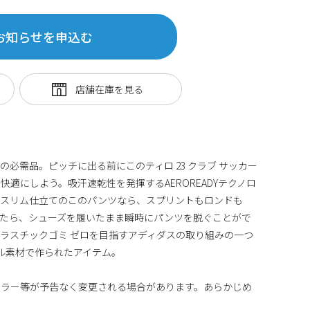
お知らせを申込む
必需品。ピッチに出る前にこのティロ 23 クラブ サッカー
適にしよう。吸汗速乾性を発揮するAEROREADYテクノロ
たスリム仕立てのこのパンツなら、スプリントもロンドも
きたら、シューズを履いたまま瞬時にパンツを脱ぐことがで
ラスチックゴミ ゼロを目指すアディダスの取り組みの一つ
クル素材で作られたアイテム。
カラー等が予告なく変更される場合があります。あらかじめ