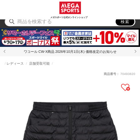
スポーツ
アウトドア
ブランド
アイテム
から探す
から探す
から探す
から探す
メガスポーツ公式オンラインショップ
検索
ワコール CW-X商品 2026年10月1日(木) 価格改定のお知らせ
レディース
店舗受取可能
商品番号：
70493820