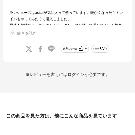
ランシューズはasicsが気に入って使っています。暖かくなったらトレ
イルもやってみたくて購入しました。
早速不整地で走ってみましたが、グリップが効いて滑りにくい！想像
してたより軽い！
続きを読む
お気に入りの一足になりました。
参考になった
0
Like!
0
※レビューを書くには
ログイン
が必要です。
この商品を見た方は、他にこんな商品を見ています