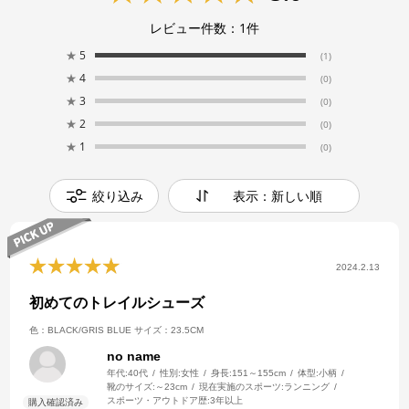
レビュー件数：
1
件
★
5
(1)
★
4
(0)
★
3
(0)
★
2
(0)
★
1
(0)
絞り込み
表示：新しい順
2024.2.13
初めてのトレイルシューズ
色：BLACK/GRIS BLUE
サイズ：23.5CM
no name
年代:
40代
性別:
女性
身長:
151～155cm
体型:
小柄
靴のサイズ:
～23cm
現在実施のスポーツ:
ランニング
スポーツ・アウトドア歴:
3年以上