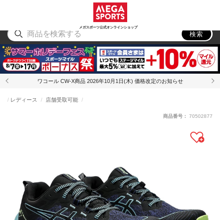
スポーツ
アウトドア
ブランド
アイテム
から探す
から探す
から探す
から探す
メガスポーツ公式オンラインショップ
検索
ワコール CW-X商品 2026年10月1日(木) 価格改定のお知らせ
レディース
店舗受取可能
商品番号：
70502877