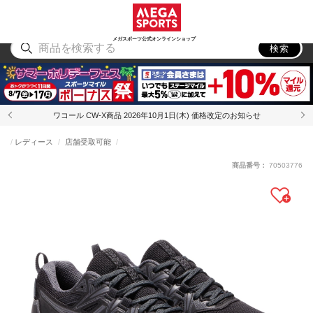
スポーツ
アウトドア
ブランド
アイテム
から探す
から探す
から探す
から探す
メガスポーツ公式オンラインショップ
検索
ワコール CW-X商品 2026年10月1日(木) 価格改定のお知らせ
レディース
店舗受取可能
商品番号：
70503776