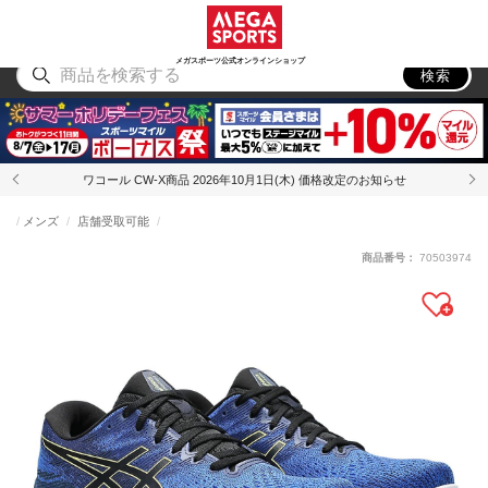
スポーツ
アウトドア
ブランド
アイテム
から探す
から探す
から探す
から探す
メガスポーツ公式オンラインショップ
検索
ワコール CW-X商品 2026年10月1日(木) 価格改定のお知らせ
メンズ
店舗受取可能
商品番号：
70503974