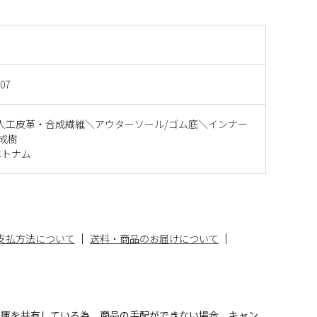
007
人工皮革・合成繊維＼アウターソール/ゴム底＼インナー
合成樹
ベトナム
支払方法について
送料・商品のお届けについて
在庫を共有している為、商品の手配ができない場合、キャン