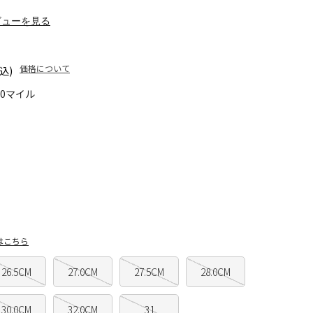
ビューを見る
価格について
込)
70マイル
はこちら
26.5CM
27.0CM
27.5CM
28.0CM
30.0CM
32.0CM
31