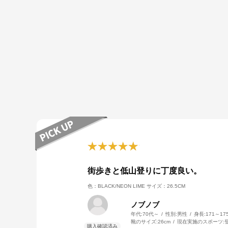
街歩きと低山登りに丁度良い。
色：BLACK/NEON LIME
サイズ：26.5CM
ノブノブ
年代:
70代～
性別:
男性
身長:
171～17
靴のサイズ:
26cm
現在実施のスポーツ: