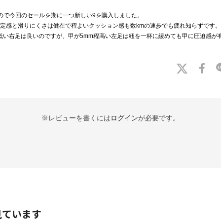
来たので今回のセールを期に一つ新しい9を購入しました。
定感と滑りにくさは健在で程よいクッション感も数kmの速歩でも疲れ知らずです。
で甲の低い右足は良いのですが、甲が5mm程高い左足は紐を一杯に緩めても甲に圧迫感が有
※レビューを書くには
ログイン
が必要です。
見ています