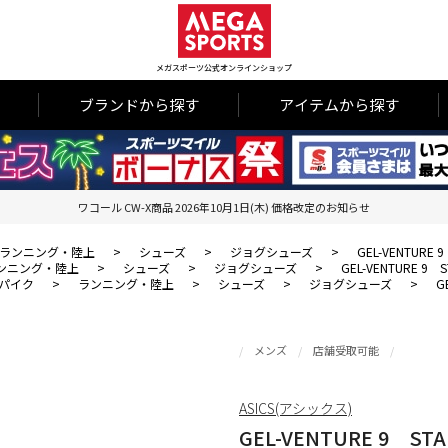
メガスポーツ公式オンラインショップ
ブランドから探す
アイテムから探す
ワコール CW-X商品 2026年10月1日(木) 価格改定のお知らせ
ランニング・陸上
>
シューズ
>
ジョグシューズ
>
GEL-VENTURE 
ンニング・陸上
>
シューズ
>
ジョグシューズ
>
GEL-VENTURE 9 
パイク
>
ランニング・陸上
>
シューズ
>
ジョグシューズ
>
G
メンズ
店舗受取可能
ASICS(アシックス)
GEL-VENTURE 9 ST