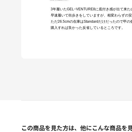
3年履いたGEL−VENTURE8に底付き感が出て
早速履いて街歩きをしていますが、相変わらずの安
ただ26.5cmの在庫はStandardだけだったの
購入すれば良かった反省しているところです。
この商品を見た方は、他にこんな商品を