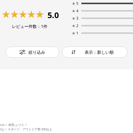
★
5
★
4
5.0
★
3
★
2
レビュー件数：
1
件
★
1
絞り込み
表示：新しい順
5cm
体型:
ふつう
登山
スポーツ・アウトドア歴:
3年以上