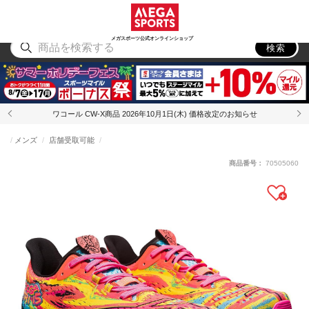
スポーツ
アウトドア
ブランド
アイテム
から探す
から探す
から探す
から探す
メガスポーツ公式オンラインショップ
検索
ワコール CW-X商品 2026年10月1日(木) 価格改定のお知らせ
メンズ
店舗受取可能
商品番号：
70505060