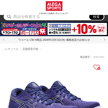
スポーツ
アウトドア
ブランド
アイテム
から探す
から探す
から探す
から探す
メガスポーツ公式オンラインショップ
検索
ワコール CW-X商品 2026年10月1日(木) 価格改定のお知らせ
レディース
店舗受取可能
商品番号：
70507462