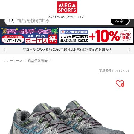
スポーツ
アウトドア
ブランド
アイテム
から探す
から探す
から探す
から探す
メガスポーツ公式オンラインショップ
検索
ワコール CW-X商品 2026年10月1日(木) 価格改定のお知らせ
レディース
店舗受取可能
商品番号：
70507736