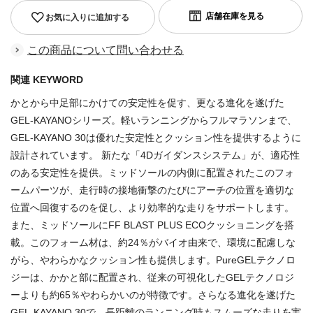
お気に入りに追加する
この商品について問い合わせる
関連 KEYWORD
かとから中足部にかけての安定性を促す、更なる進化を遂げた
GEL-KAYANOシリーズ。軽いランニングからフルマラソンまで、
GEL-KAYANO 30は優れた安定性とクッション性を提供するように
設計されています。 新たな「4Dガイダンスシステム」が、適応性
のある安定性を提供。ミッドソールの内側に配置されたこのフォ
ームパーツが、走行時の接地衝撃のたびにアーチの位置を適切な
位置へ回復するのを促し、より効率的な走りをサポートします。
また、ミッドソールにFF BLAST PLUS ECOクッショニングを搭
載。このフォーム材は、約24％がバイオ由来で、環境に配慮しな
がら、やわらかなクッション性も提供します。PureGELテクノロ
ジーは、かかと部に配置され、従来の可視化したGELテクノロジ
ーよりも約65％やわらかいのが特徴です。さらなる進化を遂げた
GEL-KAYANO 30で、長距離のランニング時もスムーズな走りを実