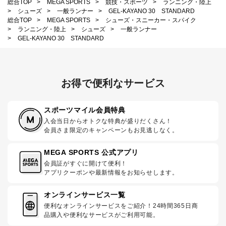
総合TOP
>
MEGA SPORTS
>
競技・スポーツ
>
ランニング・陸上
>
シューズ
>
一般ランナー
>
GEL-KAYANO 30 STANDARD
総合TOP
>
MEGA SPORTS
>
シューズ・スニーカー・スパイク
>
ランニング・陸上
>
シューズ
>
一般ランナー
>
GEL-KAYANO 30 STANDARD
お得で便利なサービス
スポーツマイル会員特典
入会当日からオトクな特典が盛りだくさん！
会員さま限定のキャンペーンもお見逃しなく。
MEGA SPORTS 公式アプリ
会員証がすぐに開けて便利！
アプリクーポンや最新情報をお知らせします。
オンラインサービス一覧
便利なオンラインサービスをご紹介！24時間365日商
品購入や便利なサービスがご利用可能。