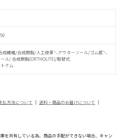
750
合成繊維/合成樹脂/人工皮革＼アウターソール/ゴム底＼
ル/ 合成樹脂(ORTHOLITE)/取替式
ベトナム
支払方法について
送料・商品のお届けについて
在庫を共有している為、商品の手配ができない場合、キャン