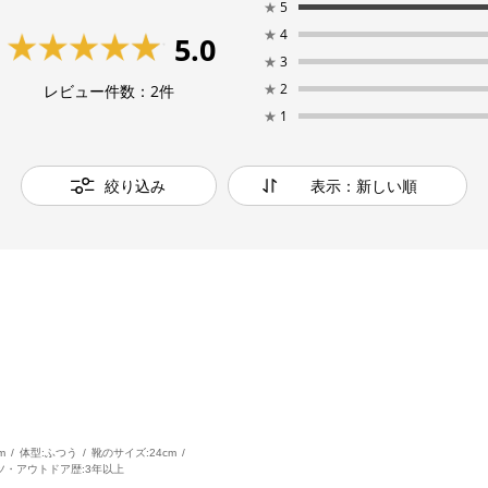
★
5
★
4
5.0
★
3
★
2
レビュー件数：
2
件
★
1
絞り込み
表示：新しい順
m
体型:
ふつう
靴のサイズ:
24cm
ツ・アウトドア歴:
3年以上