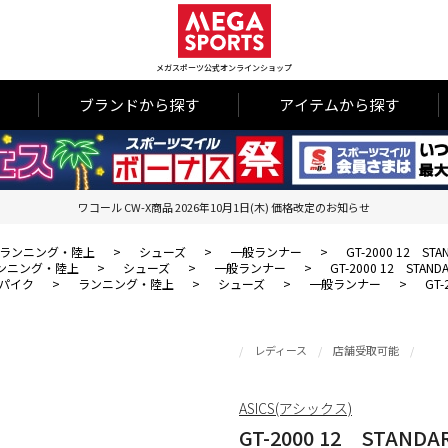
メガスポーツ公式オンラインショップ
ブランドから探す
アイテムから探す
ワコール CW-X商品 2026年10月1日(木) 価格改定のお知らせ
ランニング・陸上
>
シューズ
>
一般ランナー
>
GT-2000 12 STA
ンニング・陸上
>
シューズ
>
一般ランナー
>
GT-2000 12 STAND
パイク
>
ランニング・陸上
>
シューズ
>
一般ランナー
>
GT-
レディース
店舗受取可能
ASICS(アシックス)
GT-2000 12 STANDA