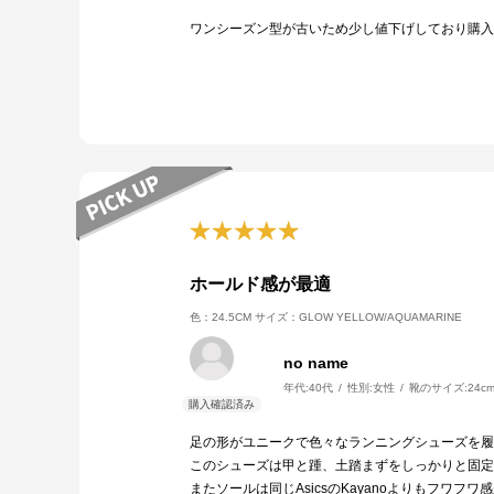
ワンシーズン型が古いため少し値下げしており購入
ホールド感が最適
色：24.5CM
サイズ：GLOW YELLOW/AQUAMARINE
no name
年代:
40代
性別:
女性
靴のサイズ:
24c
足の形がユニークで色々なランニングシューズを履
このシューズは甲と踵、土踏まずをしっかりと固定
またソールは同じAsicsのKayanoよりもフワ