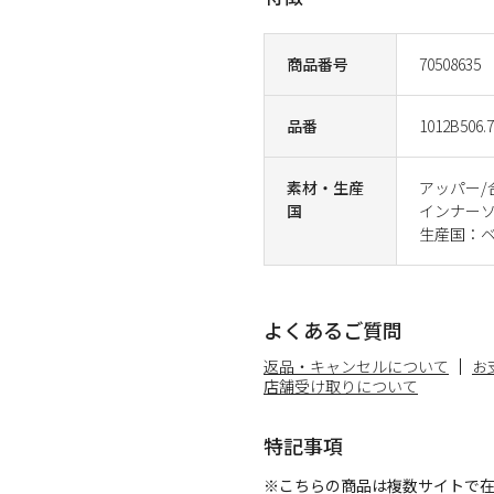
商品番号
70508635
品番
1012B506.
素材・生産
アッパー/
国
インナーソー
生産国：
よくあるご質問
返品・キャンセルについて
お
店舗受け取りについて
特記事項
※こちらの商品は複数サイトで