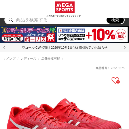
スポーツ
アウトドア
ブランド
アイテム
から探す
から探す
から探す
から探す
メガスポーツ公式オンラインショップ
検索
ワコール CW-X商品 2026年10月1日(木) 価格改定のお知らせ
メンズ
レディース
店舗受取可能
商品番号：
70510375