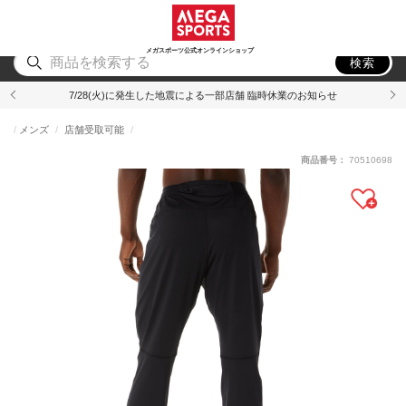
スポーツ
アウトドア
ブランド
アイテム
から探す
から探す
から探す
から探す
メガスポーツ公式オンラインショップ
検索
7/28(火)に発生した地震による一部店舗 臨時休業のお知らせ
メンズ
店舗受取可能
商品番号：
70510698