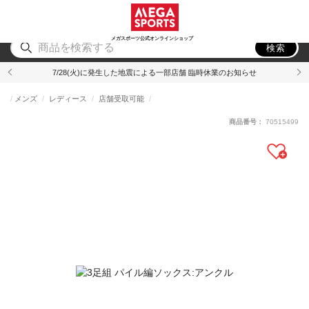
スポーツ
アウトドア
ブランド
アイテム
から探す
から探す
から探す
から探す
メガスポーツ公式オンラインショップ
検索
7/28(火)に発生した地震による一部店舗 臨時休業のお知らせ
メンズ
レディース
店舗受取可能
商品番号：
70515499